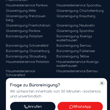
Friedrichshain
Hausmeisterservice
Pankow
Hausmeisterservice
Spandau
Glasreinigung
Mitte
Glasreinigung
Charlottenburg
Glasreinigung
Prenzlauer-
Glasreinigung
Kreuzberg
berg
Glasreinigung
Friedrichshain
Glasreinigung
Neukoelln
Glasreinigung
Pankow
Glasreinigung
Spandau
Büroreinigung
Potsdam
Büroreinigung
Koenigs
wusterhausen
Büroreinigung
Schoenefeld
Büroreinigung
Bernau
Büroreinigung
Oranienburg
Büroreinigung
Falkensee
Büroreinigung
Strausberg
Büroreinigung
Teltow
Hausmeisterservice
Potsdam
Hausmeisterservice
Koenigs
wusterhausen
Hausmeisterservice
Hausmeisterservice
Bernau
Schoenefeld
Hausmeisterservice
Hausmeisterservice
Falkensee
Oranienburg
Frage zu
Büroreinigung
?
Hausmeisterservice
Strausberg
Hausmeisterservice
Teltow
Wir antworten innerhalb von 30 Minuten – kostenlos
und unverbindlich.
Anrufen
WhatsApp
©
2026
amt multiservices GmbH · Märkische Straße 65, 15806