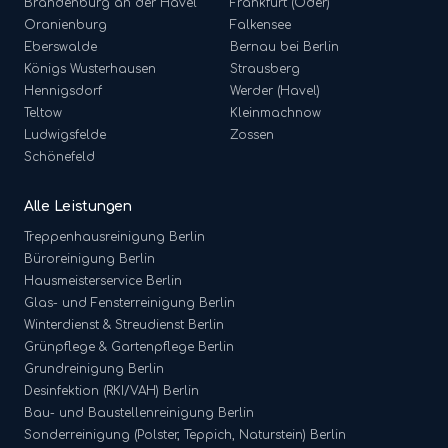
Brandenburg an der Havel
Frankfurt (Oder)
Oranienburg
Falkensee
Eberswalde
Bernau bei Berlin
Königs Wusterhausen
Strausberg
Hennigsdorf
Werder (Havel)
Teltow
Kleinmachnow
Ludwigsfelde
Zossen
Schönefeld
Alle Leistungen
Treppenhausreinigung
Berlin
Büroreinigung
Berlin
Hausmeisterservice
Berlin
Glas- und Fensterreinigung
Berlin
Winterdienst & Streudienst
Berlin
Grünpflege & Gartenpflege
Berlin
Grundreinigung
Berlin
Desinfektion (RKI/VAH)
Berlin
Bau- und Baustellenreinigung
Berlin
Sonderreinigung (Polster, Teppich, Naturstein)
Berlin