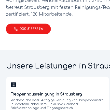
Wohngebieten. Pendler-Standort mit S-Bah
betreut
Strausberg
mit festen Reinigungs-Team
zertifiziert, 120 Mitarbeitende.
030 81867596
Unsere Leistungen in
Strau
🏢
Treppenhausreinigung
in
Strausberg
Wöchentliche oder 14-tägige Reinigung von Treppenhäusern
in Mehrfamilienhäusern – inklusive Geländer,
Briefkastenanlage und Eingangsbereich.