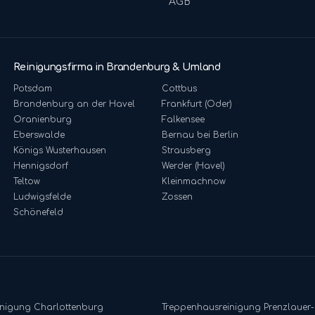
AGB
Reinigungsfirma in Brandenburg & Umland
Potsdam
Cottbus
Brandenburg an der Havel
Frankfurt (Oder)
Oranienburg
Falkensee
Eberswalde
Bernau bei Berlin
Königs Wusterhausen
Strausberg
Hennigsdorf
Werder (Havel)
Teltow
Kleinmachnow
Ludwigsfelde
Zossen
Schönefeld
inigung
Charlottenburg
Treppenhausreinigung
Prenzlauer