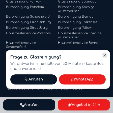
Glasreinigung
Pankow
Glasreinigung
Spandau
Büroreinigung
Potsdam
Büroreinigung
Koenigs
wusterhausen
Büroreinigung
Schoenefeld
Büroreinigung
Bernau
Büroreinigung
Oranienburg
Büroreinigung
Falkensee
Büroreinigung
Strausberg
Büroreinigung
Teltow
Hausmeisterservice
Potsdam
Hausmeisterservice
Koenigs
wusterhausen
Hausmeisterservice
Hausmeisterservice
Bernau
Schoenefeld
Hausmeisterservice
Hausmeisterservice
Falkensee
Oranienburg
Frage zu
Glasreinigung
?
Hausmeisterservice
Strausberg
Hausmeisterservice
Teltow
Wir antworten innerhalb von 30 Minuten – kostenlos
und unverbindlich.
Anrufen
WhatsApp
©
2026
amt multiservices GmbH · Märkische Straße 65, 15806
Zossen · USt-ID: DE341721368
Tel. 030 81867596 · kontakt@amt-multiservices.de
Webdesign by Mihajlo Systems
Anrufen
Angebot in 24 h