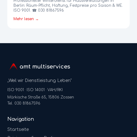
Professioneller Winterdienst für Hausverwaltungen in
Berlin: Räum-Pflicht, Haftung, Festpreise pro Saison & WE.
ISO 9001. ☎ 030 81867596
Mehr lesen →
amt multiservices
„Weil wir Dienstleistung Leben"
ISO 9001 · ISO 14001 · VAH/RKI
Märkische Straße 65, 15806 Zossen
Tel. 030 81867596
Navigation
Startseite