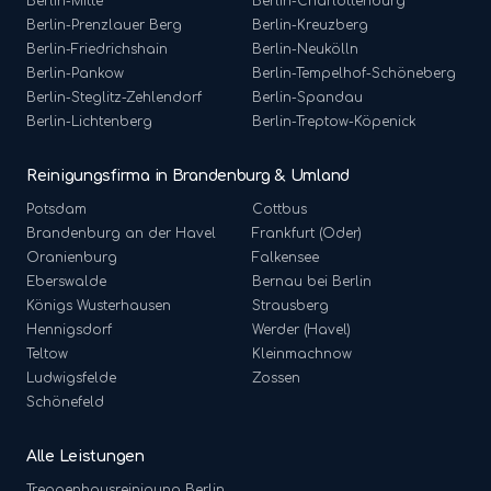
Berlin-
Mitte
Berlin-
Charlottenburg
Berlin-
Prenzlauer Berg
Berlin-
Kreuzberg
Berlin-
Friedrichshain
Berlin-
Neukölln
Berlin-
Pankow
Berlin-
Tempelhof-Schöneberg
Berlin-
Steglitz-Zehlendorf
Berlin-
Spandau
Berlin-
Lichtenberg
Berlin-
Treptow-Köpenick
Reinigungsfirma in Brandenburg & Umland
Potsdam
Cottbus
Brandenburg an der Havel
Frankfurt (Oder)
Oranienburg
Falkensee
Eberswalde
Bernau bei Berlin
Königs Wusterhausen
Strausberg
Hennigsdorf
Werder (Havel)
Teltow
Kleinmachnow
Ludwigsfelde
Zossen
Schönefeld
Alle Leistungen
Treppenhausreinigung
Berlin