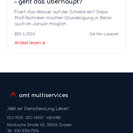
– geht das überhaupt?
Friert das Wasser auf der Scheibe ein? Diese
Profi-Techniken machen Glasreinigung in Berlin
auch im Januar möglich.
10.6.2026
4
Min Lesezeit
Artikel lesen
amt multiservices
„Weil wir Dienstleistung Leben"
ISO 9001 · ISO 14001 · VAH/RKI
Märkische Straße 65, 15806 Zossen
Tel. 030 81867596