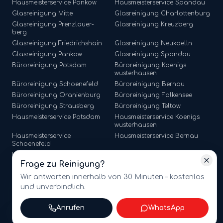
Hausmeisterservice
Pankow
Hausmeisterservice
Spandau
Glasreinigung
Mitte
Glasreinigung
Charlottenburg
Glasreinigung
Prenzlauer-
Glasreinigung
Kreuzberg
berg
Glasreinigung
Friedrichshain
Glasreinigung
Neukoelln
Glasreinigung
Pankow
Glasreinigung
Spandau
Büroreinigung
Potsdam
Büroreinigung
Koenigs
wusterhausen
Büroreinigung
Schoenefeld
Büroreinigung
Bernau
Büroreinigung
Oranienburg
Büroreinigung
Falkensee
Büroreinigung
Strausberg
Büroreinigung
Teltow
Hausmeisterservice
Potsdam
Hausmeisterservice
Koenigs
wusterhausen
Hausmeisterservice
Hausmeisterservice
Bernau
Schoenefeld
Hausmeisterservice
Hausmeisterservice
Falkensee
Oranienburg
Frage zu
Reinigung
?
Hausmeisterservice
Strausberg
Hausmeisterservice
Teltow
Wir antworten innerhalb von 30 Minuten – kostenlos
und unverbindlich.
Anrufen
WhatsApp
©
2026
amt multiservices GmbH · Märkische Straße 65, 15806
Zossen · USt-ID: DE341721368