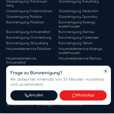
Glasreinigung
Prenzlauer-
Glasreinigung
Kreuzberg
berg
Glasreinigung
Friedrichshain
Glasreinigung
Neukoelln
Glasreinigung
Pankow
Glasreinigung
Spandau
Büroreinigung
Potsdam
Büroreinigung
Koenigs
wusterhausen
Büroreinigung
Schoenefeld
Büroreinigung
Bernau
Büroreinigung
Oranienburg
Büroreinigung
Falkensee
Büroreinigung
Strausberg
Büroreinigung
Teltow
Hausmeisterservice
Potsdam
Hausmeisterservice
Koenigs
wusterhausen
Hausmeisterservice
Hausmeisterservice
Bernau
Schoenefeld
Hausmeisterservice
Hausmeisterservice
Falkensee
Oranienburg
Frage zu
Büroreinigung
?
Hausmeisterservice
Strausberg
Hausmeisterservice
Teltow
Wir antworten innerhalb von 30 Minuten – kostenlos
und unverbindlich.
Anrufen
WhatsApp
©
2026
amt multiservices GmbH · Märkische Straße 65, 15806
Zossen · USt-ID: DE341721368
Tel. 030 81867596 · kontakt@amt-multiservices.de