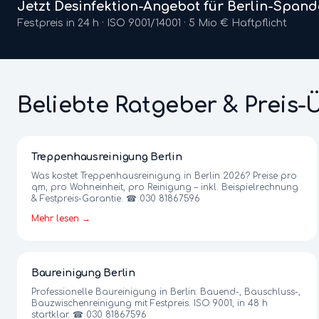
Jetzt
Desinfektion
-Angebot für Berlin-
Spand
Festpreis in 24 h · ISO 9001/14001 · 5 Mio € Haftpflicht
Beliebte Ratgeber & Preis-
Treppenhausreinigung Berlin
Was kostet Treppenhausreinigung in Berlin 2026? Preise pro
qm, pro Wohneinheit, pro Reinigung – inkl. Beispielrechnung
& Festpreis-Garantie. ☎ 030 81867596
Mehr lesen →
Baureinigung Berlin
Professionelle Baureinigung in Berlin: Bauend-, Bauschluss-,
Bauzwischenreinigung mit Festpreis. ISO 9001, in 48 h
startklar. ☎ 030 81867596