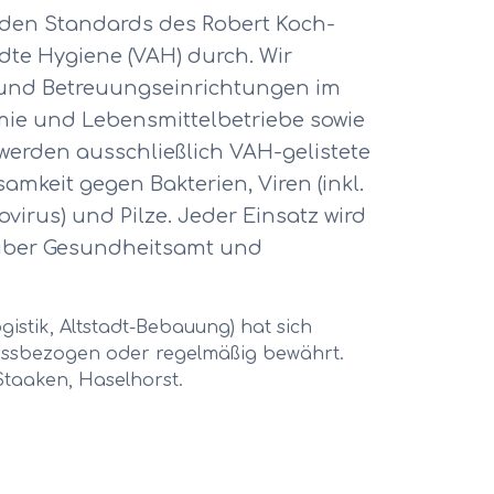
 den Standards des Robert Koch-
dte Hygiene (VAH) durch. Wir
 und Betreuungseinrichtungen im
omie und Lebensmittelbetriebe sowie
werden ausschließlich VAH-gelistete
amkeit gegen Bakterien, Viren (inkl.
ovirus) und Pilze. Jeder Einsatz wird
nüber Gesundheitsamt und
istik, Altstadt-Bebauung
) hat sich
assbezogen oder regelmäßig
bewährt.
Staaken, Haselhorst
.