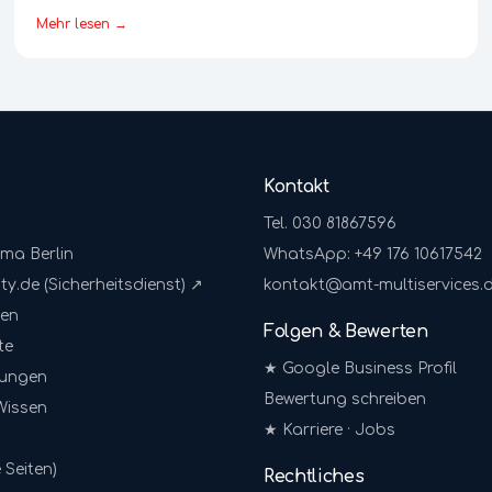
Mehr lesen →
Kontakt
Tel. 030 81867596
rma Berlin
WhatsApp: +49 176 10617542
ty.de (Sicherheitsdienst) ↗
kontakt@amt-multiservices.
gen
Folgen & Bewerten
te
★ Google Business Profil
sungen
Bewertung schreiben
Wissen
★ Karriere · Jobs
 Seiten)
Rechtliches