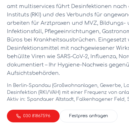
amt multiservices führt Desinfektionen nach
Instituts (RKI) und des Verbunds für angewan
arbeiten für Arztpraxen und MVZ, Bildungs-
Infektionsfall, Pflegeeinrichtungen, Gastron
Büros bei Krankheitsausbrüchen. Eingesetzt 
Desinfektionsmittel mit nachgewiesener Wirks
behüllte Viren wie SARS-CoV-2, Influenza, Nor
dokumentiert – Ihr Hygiene-Nachweis gege
Aufsichtsbehörden.
In Berlin-
Spandau
(
Großwohnanlagen, Gewerbe, Log
Desinfektion (RKI/VAH)
mit einer Frequenz von
anl
Aktiv in:
Spandauer Altstadt, Falkenhagener Feld, 
030 81867596
Festpreis anfragen