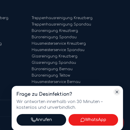
-berg
Treppenhausreinigung
Kreuzberg
Treppenhausreinigung
Spandau
Büroreinigung
Kreuzberg
Büroreinigung
Spandau
g
Hausmeisterservice
Kreuzberg
Hausmeisterservice
Spandau
Glasreinigung
Kreuzberg
Glasreinigung
Spandau
Büroreinigung
Bernau
Büroreinigung
Teltow
Hausmeisterservice
Bernau
Hausmeisterservice
Teltow
Frage zu
Desinfektion
?
Wir antworten innerhalb von 30 Minuten –
kostenlos und unverbindlich.
Tel. 030 81867596 · kontakt@amt-multiservices.de
Anrufen
WhatsApp