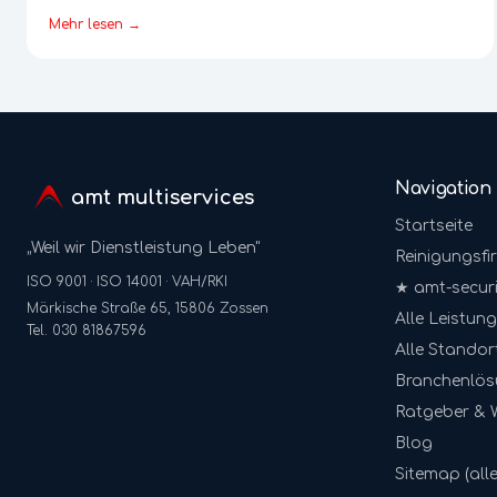
Mehr lesen →
Navigation
amt multiservices
Startseite
„Weil wir Dienstleistung Leben"
Reinigungsfi
ISO 9001 · ISO 14001 · VAH/RKI
★ amt-securi
Märkische Straße 65, 15806 Zossen
Alle Leistun
Tel. 030 81867596
Alle Standor
Branchenlö
Ratgeber & 
Blog
Sitemap (alle