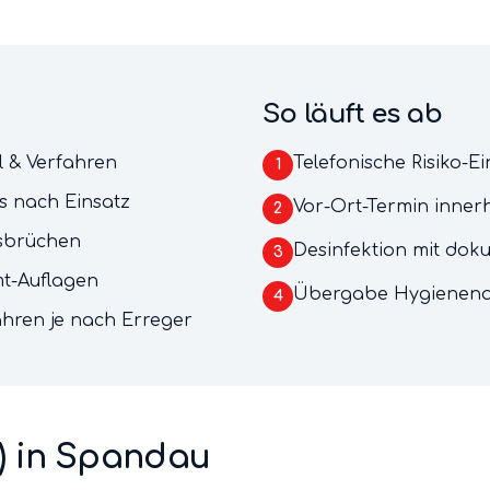
So läuft es ab
l & Verfahren
Telefonische Risiko-E
1
s nach Einsatz
Vor-Ort-Termin inner
2
usbrüchen
Desinfektion mit dok
3
t-Auflagen
Übergabe Hygienena
4
hren je nach Erreger
)
in
Spandau