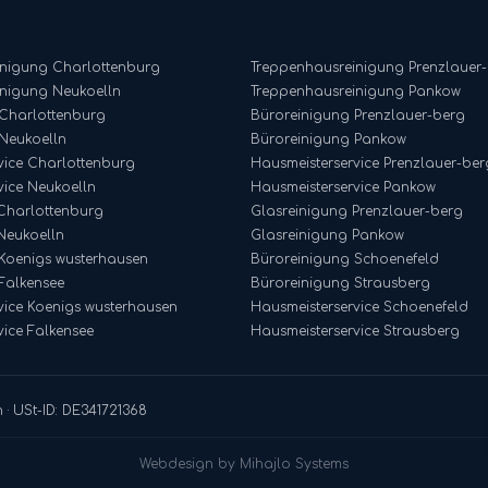
inigung
Charlottenburg
Treppenhausreinigung
Prenzlauer
inigung
Neukoelln
Treppenhausreinigung
Pankow
Charlottenburg
Büroreinigung
Prenzlauer-berg
Neukoelln
Büroreinigung
Pankow
vice
Charlottenburg
Hausmeisterservice
Prenzlauer-ber
vice
Neukoelln
Hausmeisterservice
Pankow
Charlottenburg
Glasreinigung
Prenzlauer-berg
Neukoelln
Glasreinigung
Pankow
Koenigs wusterhausen
Büroreinigung
Schoenefeld
Falkensee
Büroreinigung
Strausberg
vice
Koenigs wusterhausen
Hausmeisterservice
Schoenefeld
vice
Falkensee
Hausmeisterservice
Strausberg
 · USt-ID: DE341721368
Webdesign by Mihajlo Systems