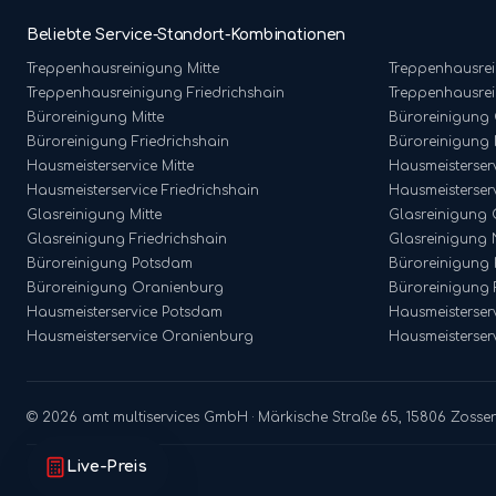
Beliebte Service-Standort-Kombinationen
Treppenhausreinigung
Mitte
Treppenhausre
Treppenhausreinigung
Friedrichshain
Treppenhausre
Büroreinigung
Mitte
Büroreinigung
Büroreinigung
Friedrichshain
Büroreinigung
Hausmeisterservice
Mitte
Hausmeisterser
Hausmeisterservice
Friedrichshain
Hausmeisterser
Glasreinigung
Mitte
Glasreinigung
Glasreinigung
Friedrichshain
Glasreinigung
Büroreinigung
Potsdam
Büroreinigung
Büroreinigung
Oranienburg
Büroreinigung
Hausmeisterservice
Potsdam
Hausmeisterser
Hausmeisterservice
Oranienburg
Hausmeisterser
©
2026
amt multiservices GmbH · Märkische Straße 65, 15806 Zossen
Live-Preis