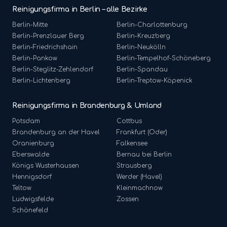
Reinigungsfirma in Berlin – alle Bezirke
Berlin-
Mitte
Berlin-
Charlottenburg
Berlin-
Prenzlauer Berg
Berlin-
Kreuzberg
Berlin-
Friedrichshain
Berlin-
Neukölln
Berlin-
Pankow
Berlin-
Tempelhof-Schöneberg
Berlin-
Steglitz-Zehlendorf
Berlin-
Spandau
Berlin-
Lichtenberg
Berlin-
Treptow-Köpenick
Reinigungsfirma in Brandenburg & Umland
Potsdam
Cottbus
Brandenburg an der Havel
Frankfurt (Oder)
Oranienburg
Falkensee
Eberswalde
Bernau bei Berlin
Königs Wusterhausen
Strausberg
Hennigsdorf
Werder (Havel)
Teltow
Kleinmachnow
Ludwigsfelde
Zossen
Schönefeld