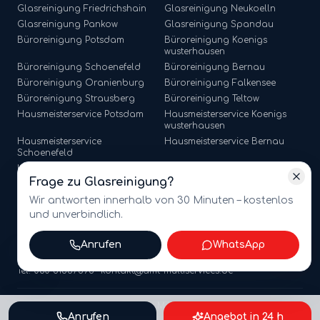
Glasreinigung
Friedrichshain
Glasreinigung
Neukoelln
Glasreinigung
Pankow
Glasreinigung
Spandau
Büroreinigung
Potsdam
Büroreinigung
Koenigs
wusterhausen
Büroreinigung
Schoenefeld
Büroreinigung
Bernau
Büroreinigung
Oranienburg
Büroreinigung
Falkensee
Büroreinigung
Strausberg
Büroreinigung
Teltow
Hausmeisterservice
Potsdam
Hausmeisterservice
Koenigs
wusterhausen
Hausmeisterservice
Hausmeisterservice
Bernau
Schoenefeld
Hausmeisterservice
Hausmeisterservice
Falkensee
Oranienburg
Frage zu
Glasreinigung
?
Hausmeisterservice
Strausberg
Hausmeisterservice
Teltow
Wir antworten innerhalb von 30 Minuten – kostenlos
und unverbindlich.
Anrufen
WhatsApp
©
2026
amt multiservices GmbH · Märkische Straße 65, 15806
Zossen · USt-ID: DE341721368
Tel. 030 81867596 · kontakt@amt-multiservices.de
Webdesign by Mihajlo Systems
Anrufen
Angebot in 24 h