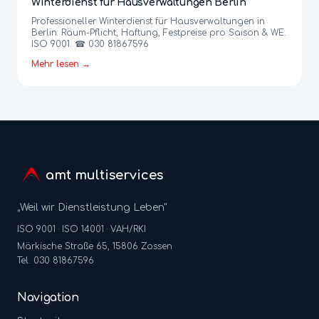
Winterdienst für Hausverwaltungen Berlin
Professioneller Winterdienst für Hausverwaltungen in
Berlin: Räum-Pflicht, Haftung, Festpreise pro Saison & WE.
ISO 9001. ☎ 030 81867596
Mehr lesen →
amt multiservices
„Weil wir Dienstleistung Leben"
ISO 9001 · ISO 14001 · VAH/RKI
Märkische Straße 65, 15806 Zossen
Tel. 030 81867596
Navigation