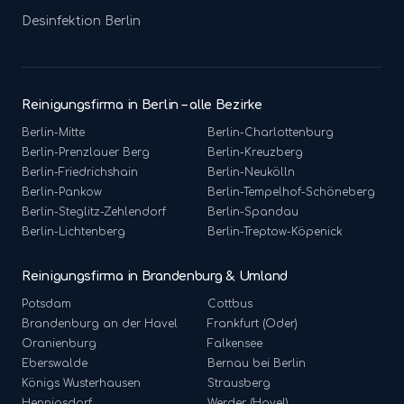
Desinfektion
Berlin
Reinigungsfirma in Berlin – alle Bezirke
Berlin-
Mitte
Berlin-
Charlottenburg
Berlin-
Prenzlauer Berg
Berlin-
Kreuzberg
Berlin-
Friedrichshain
Berlin-
Neukölln
Berlin-
Pankow
Berlin-
Tempelhof-Schöneberg
Berlin-
Steglitz-Zehlendorf
Berlin-
Spandau
Berlin-
Lichtenberg
Berlin-
Treptow-Köpenick
Reinigungsfirma in Brandenburg & Umland
Potsdam
Cottbus
Brandenburg an der Havel
Frankfurt (Oder)
Oranienburg
Falkensee
Eberswalde
Bernau bei Berlin
Königs Wusterhausen
Strausberg
Hennigsdorf
Werder (Havel)