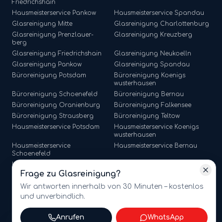
Friedrichshain
Hausmeisterservice
Pankow
Hausmeisterservice
Spandau
Glasreinigung
Mitte
Glasreinigung
Charlottenburg
Glasreinigung
Prenzlauer-
Glasreinigung
Kreuzberg
berg
Glasreinigung
Friedrichshain
Glasreinigung
Neukoelln
Glasreinigung
Pankow
Glasreinigung
Spandau
Büroreinigung
Potsdam
Büroreinigung
Koenigs
wusterhausen
Büroreinigung
Schoenefeld
Büroreinigung
Bernau
Büroreinigung
Oranienburg
Büroreinigung
Falkensee
Büroreinigung
Strausberg
Büroreinigung
Teltow
Hausmeisterservice
Potsdam
Hausmeisterservice
Koenigs
wusterhausen
Hausmeisterservice
Hausmeisterservice
Bernau
Schoenefeld
Hausmeisterservice
Hausmeisterservice
Falkensee
Oranienburg
Frage zu
Glasreinigung
?
Hausmeisterservice
Strausberg
Hausmeisterservice
Teltow
Wir antworten innerhalb von 30 Minuten – kostenlos
und unverbindlich.
Anrufen
WhatsApp
©
2026
amt multiservices GmbH · Märkische Straße 65, 15806