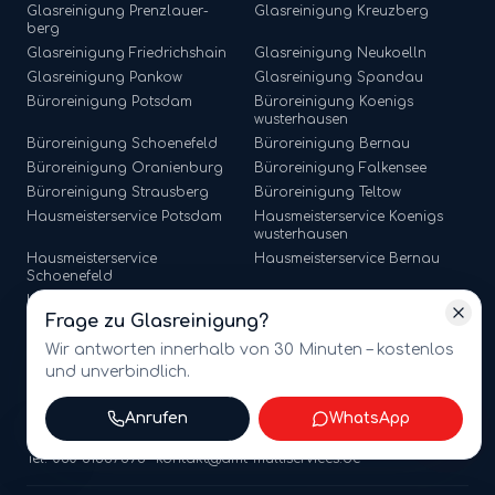
Glasreinigung
Prenzlauer-
Glasreinigung
Kreuzberg
berg
Glasreinigung
Friedrichshain
Glasreinigung
Neukoelln
Glasreinigung
Pankow
Glasreinigung
Spandau
Büroreinigung
Potsdam
Büroreinigung
Koenigs
wusterhausen
Büroreinigung
Schoenefeld
Büroreinigung
Bernau
Büroreinigung
Oranienburg
Büroreinigung
Falkensee
Büroreinigung
Strausberg
Büroreinigung
Teltow
Hausmeisterservice
Potsdam
Hausmeisterservice
Koenigs
wusterhausen
Hausmeisterservice
Hausmeisterservice
Bernau
Schoenefeld
Hausmeisterservice
Hausmeisterservice
Falkensee
Oranienburg
Frage zu
Glasreinigung
?
Hausmeisterservice
Strausberg
Hausmeisterservice
Teltow
Wir antworten innerhalb von 30 Minuten – kostenlos
und unverbindlich.
Anrufen
WhatsApp
©
2026
amt multiservices GmbH · Märkische Straße 65, 15806
Zossen · USt-ID: DE341721368
Tel. 030 81867596 · kontakt@amt-multiservices.de