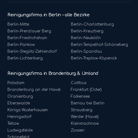
Reinigungsfirma in Berlin – alle Bezirke
Berlin-
Mitte
Berlin-
Charlottenburg
Berlin-
Prenzlauer Berg
Berlin-
Kreuzberg
Berlin-
Friedrichshain
Berlin-
Neukölln
Berlin-
Pankow
Berlin-
Tempelhof-Schöneberg
Berlin-
Steglitz-Zehlendorf
Berlin-
Spandau
Berlin-
Lichtenberg
Berlin-
Treptow-Köpenick
Reinigungsfirma in Brandenburg & Umland
Potsdam
Cottbus
Brandenburg an der Havel
Frankfurt (Oder)
Oranienburg
Falkensee
Eberswalde
Bernau bei Berlin
Königs Wusterhausen
Strausberg
Hennigsdorf
Werder (Havel)
Teltow
Kleinmachnow
Ludwigsfelde
Zossen
Schönefeld