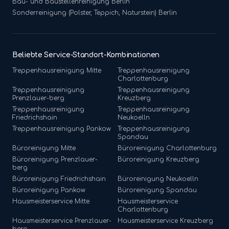
Bau- und Baustellenreinigung
Berlin
Sonderreinigung (Polster, Teppich, Naturstein)
Berlin
Beliebte Service-Standort-Kombinationen
Treppenhausreinigung
Mitte
Treppenhausreinigung
Charlottenburg
Treppenhausreinigung
Treppenhausreinigung
Prenzlauer-berg
Kreuzberg
Treppenhausreinigung
Treppenhausreinigung
Friedrichshain
Neukoelln
Treppenhausreinigung
Pankow
Treppenhausreinigung
Spandau
Büroreinigung
Mitte
Büroreinigung
Charlottenburg
Büroreinigung
Prenzlauer-
Büroreinigung
Kreuzberg
berg
Büroreinigung
Friedrichshain
Büroreinigung
Neukoelln
Büroreinigung
Pankow
Büroreinigung
Spandau
Hausmeisterservice
Mitte
Hausmeisterservice
Charlottenburg
Hausmeisterservice
Prenzlauer-
Hausmeisterservice
Kreuzberg