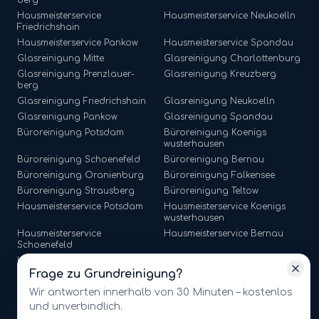
berg
Hausmeisterservice
Hausmeisterservice
Neukoelln
Friedrichshain
Hausmeisterservice
Pankow
Hausmeisterservice
Spandau
Glasreinigung
Mitte
Glasreinigung
Charlottenburg
Glasreinigung
Prenzlauer-
Glasreinigung
Kreuzberg
berg
Glasreinigung
Friedrichshain
Glasreinigung
Neukoelln
Glasreinigung
Pankow
Glasreinigung
Spandau
Büroreinigung
Potsdam
Büroreinigung
Koenigs
wusterhausen
Büroreinigung
Schoenefeld
Büroreinigung
Bernau
Büroreinigung
Oranienburg
Büroreinigung
Falkensee
Büroreinigung
Strausberg
Büroreinigung
Teltow
Hausmeisterservice
Potsdam
Hausmeisterservice
Koenigs
wusterhausen
Hausmeisterservice
Hausmeisterservice
Bernau
Schoenefeld
Hausmeisterservice
Hausmeisterservice
Falkensee
Oranienburg
Frage zu
Grundreinigung
?
Hausmeisterservice
Strausberg
Hausmeisterservice
Teltow
Wir antworten innerhalb von 30 Minuten – kostenlos
und unverbindlich.