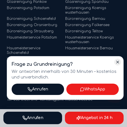
Glasreinigung
Pankow
Glasreinigung
Spandau
Büroreinigung
Potsdam
Büroreinigung
Koenigs
wusterhausen
Büroreinigung
Schoenefeld
Büroreinigung
Bernau
Büroreinigung
Oranienburg
Büroreinigung
Falkensee
Büroreinigung
Strausberg
Büroreinigung
Teltow
Hausmeisterservice
Potsdam
Hausmeisterservice
Koenigs
wusterhausen
Hausmeisterservice
Hausmeisterservice
Bernau
Schoenefeld
Hausmeisterservice
Hausmeisterservice
Falkensee
Oranienburg
Frage zu
Grundreinigung
?
Hausmeisterservice
Strausberg
Hausmeisterservice
Teltow
Wir antworten innerhalb von 30 Minuten – kostenlos
und unverbindlich.
Anrufen
WhatsApp
©
2026
amt multiservices GmbH · Märkische Straße 65, 15806
Zossen · USt-ID: DE341721368
Tel. 030 81867596 · kontakt@amt-multiservices.de
Webdesign by Mihajlo Systems
Anrufen
Angebot in 24 h