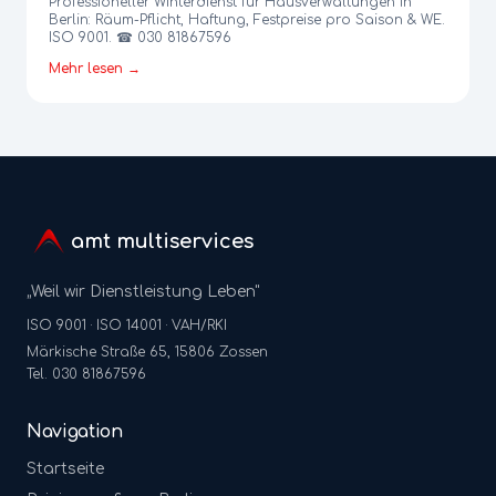
Professioneller Winterdienst für Hausverwaltungen in
Berlin: Räum-Pflicht, Haftung, Festpreise pro Saison & WE.
ISO 9001. ☎ 030 81867596
Mehr lesen →
amt multiservices
„Weil wir Dienstleistung Leben"
ISO 9001 · ISO 14001 · VAH/RKI
Märkische Straße 65, 15806 Zossen
Tel. 030 81867596
Navigation
Startseite