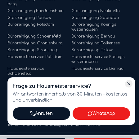
berg
Glasreinigung
Friedrichshain
Glasreinigung
Neukoelln
Glasreinigung
Pankow
Glasreinigung
Spandau
Büroreinigung
Potsdam
Büroreinigung
Koenigs
wusterhausen
Büroreinigung
Schoenefeld
Büroreinigung
Bernau
Büroreinigung
Oranienburg
Büroreinigung
Falkensee
Büroreinigung
Strausberg
Büroreinigung
Teltow
Hausmeisterservice
Potsdam
Hausmeisterservice
Koenigs
wusterhausen
Hausmeisterservice
Hausmeisterservice
Bernau
Schoenefeld
Hausmeisterservice
Hausmeisterservice
Falkensee
Oranienburg
Frage zu
Hausmeisterservice
?
Hausmeisterservice
Strausberg
Hausmeisterservice
Teltow
Wir antworten innerhalb von 30 Minuten – kostenlos
und unverbindlich.
Anrufen
WhatsApp
©
2026
amt multiservices GmbH · Märkische Straße 65, 15806
Zossen · USt-ID: DE341721368
Tel. 030 81867596 · kontakt@amt-multiservices.de