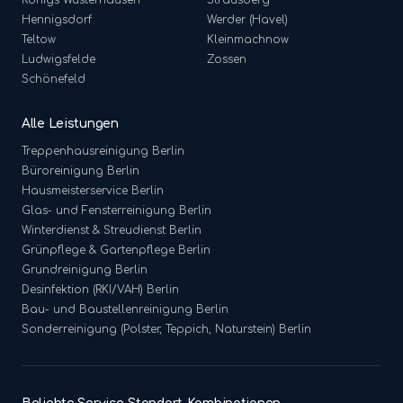
Königs Wusterhausen
Strausberg
Hennigsdorf
Werder (Havel)
Teltow
Kleinmachnow
Ludwigsfelde
Zossen
Schönefeld
Alle Leistungen
Treppenhausreinigung
Berlin
Büroreinigung
Berlin
Hausmeisterservice
Berlin
Glas- und Fensterreinigung
Berlin
Winterdienst & Streudienst
Berlin
Grünpflege & Gartenpflege
Berlin
Grundreinigung
Berlin
Desinfektion (RKI/VAH)
Berlin
Bau- und Baustellenreinigung
Berlin
Sonderreinigung (Polster, Teppich, Naturstein)
Berlin