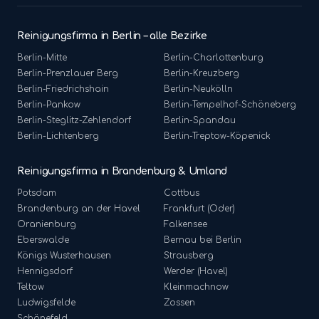
Reinigungsfirma in Berlin – alle Bezirke
Berlin-
Mitte
Berlin-
Charlottenburg
Berlin-
Prenzlauer Berg
Berlin-
Kreuzberg
Berlin-
Friedrichshain
Berlin-
Neukölln
Berlin-
Pankow
Berlin-
Tempelhof-Schöneberg
Berlin-
Steglitz-Zehlendorf
Berlin-
Spandau
Berlin-
Lichtenberg
Berlin-
Treptow-Köpenick
Reinigungsfirma in Brandenburg & Umland
Potsdam
Cottbus
Brandenburg an der Havel
Frankfurt (Oder)
Oranienburg
Falkensee
Eberswalde
Bernau bei Berlin
Königs Wusterhausen
Strausberg
Hennigsdorf
Werder (Havel)
Teltow
Kleinmachnow
Ludwigsfelde
Zossen
Schönefeld