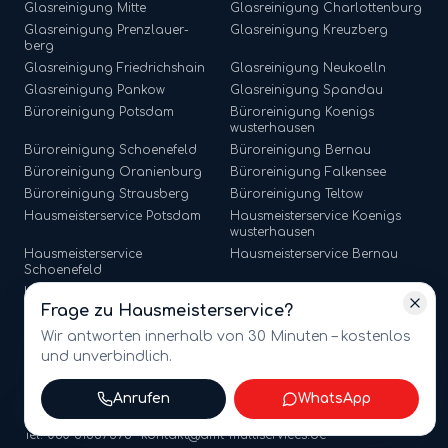
Glasreinigung
Mitte
Glasreinigung
Charlottenburg
Glasreinigung
Prenzlauer-
Glasreinigung
Kreuzberg
berg
Glasreinigung
Friedrichshain
Glasreinigung
Neukoelln
Glasreinigung
Pankow
Glasreinigung
Spandau
Büroreinigung
Potsdam
Büroreinigung
Koenigs
wusterhausen
Büroreinigung
Schoenefeld
Büroreinigung
Bernau
Büroreinigung
Oranienburg
Büroreinigung
Falkensee
Büroreinigung
Strausberg
Büroreinigung
Teltow
Hausmeisterservice
Potsdam
Hausmeisterservice
Koenigs
wusterhausen
Hausmeisterservice
Hausmeisterservice
Bernau
Schoenefeld
Hausmeisterservice
Hausmeisterservice
Falkensee
Oranienburg
Frage zu
Hausmeisterservice
?
Hausmeisterservice
Strausberg
Hausmeisterservice
Teltow
Wir antworten innerhalb von 30 Minuten – kostenlos
und unverbindlich.
Anrufen
WhatsApp
©
2026
amt multiservices GmbH · Märkische Straße 65, 15806
Zossen · USt-ID: DE341721368
Tel. 030 81867596 · kontakt@amt-multiservices.de