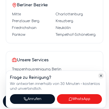
Berliner Bezirke
Mitte
Charlottenburg
Prenzlauer Berg
Kreuzberg
Friedrichshain
Neukölln
Pankow
Tempelhof-Schöneberg
Unsere Services
Treppenhausreinigung
Berlin
Büroreinigung
Berlin
Frage zu
Reinigung
?
Hausmeisterservice
Berlin
Wir antworten innerhalb von 30 Minuten – kostenlos
und unverbindlich.
Glas- und Fensterreinigung
Berlin
Winterdienst & Streudienst
Berlin
Anrufen
WhatsApp
Grünpflege & Gartenpflege
Berlin