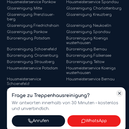
Hausmeisterservice
Pankow
Hausmeisterservice
Spandau
Glasreinigung
Mitte
Glasreinigung
Charlottenburg
Glasreinigung
Prenzlauer-
Glasreinigung
Kreuzberg
berg
Glasreinigung
Friedrichshain
Glasreinigung
Neukoelln
Glasreinigung
Pankow
Glasreinigung
Spandau
Büroreinigung
Potsdam
Büroreinigung
Koenigs
wusterhausen
Büroreinigung
Schoenefeld
Büroreinigung
Bernau
Büroreinigung
Oranienburg
Büroreinigung
Falkensee
Büroreinigung
Strausberg
Büroreinigung
Teltow
Hausmeisterservice
Potsdam
Hausmeisterservice
Koenigs
wusterhausen
Hausmeisterservice
Hausmeisterservice
Bernau
Schoenefeld
Hausmeisterservice
Hausmeisterservice
Falkensee
Oranienburg
Frage zu
Treppenhausreinigung
?
Hausmeisterservice
Strausberg
Hausmeisterservice
Teltow
Wir antworten innerhalb von 30 Minuten – kostenlos
und unverbindlich.
Anrufen
WhatsApp
©
2026
amt multiservices GmbH · Märkische Straße 65, 15806
Zossen · USt-ID: DE341721368