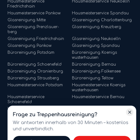
Hausmeisterservice
Hausmeisterservice
Neukoelln
Friedrichshain
Hausmeisterservice
Pankow
Hausmeisterservice
Spandau
Glasreinigung
Mitte
Glasreinigung
Charlottenburg
Glasreinigung
Prenzlauer-
Glasreinigung
Kreuzberg
berg
Glasreinigung
Friedrichshain
Glasreinigung
Neukoelln
Glasreinigung
Pankow
Glasreinigung
Spandau
Büroreinigung
Potsdam
Büroreinigung
Koenigs
wusterhausen
Büroreinigung
Schoenefeld
Büroreinigung
Bernau
Büroreinigung
Oranienburg
Büroreinigung
Falkensee
Büroreinigung
Strausberg
Büroreinigung
Teltow
Hausmeisterservice
Potsdam
Hausmeisterservice
Koenigs
wusterhausen
Hausmeisterservice
Hausmeisterservice
Bernau
Schoenefeld
Hausmeisterservice
Hausmeisterservice
Falkensee
Oranienburg
Frage zu
Treppenhausreinigung
?
Hausmeisterservice
Strausberg
Hausmeisterservice
Teltow
Wir antworten innerhalb von 30 Minuten – kostenlos
und unverbindlich.