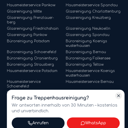
Hausmeisterservice
Pankow
Hausmeisterservice
Spandau
Glasreinigung
Mitte
Glasreinigung
Charlottenburg
Glasreinigung
Prenzlauer-
Glasreinigung
Kreuzberg
berg
Glasreinigung
Friedrichshain
Glasreinigung
Neukoelln
Glasreinigung
Pankow
Glasreinigung
Spandau
Büroreinigung
Potsdam
Büroreinigung
Koenigs
wusterhausen
Büroreinigung
Schoenefeld
Büroreinigung
Bernau
Büroreinigung
Oranienburg
Büroreinigung
Falkensee
Büroreinigung
Strausberg
Büroreinigung
Teltow
Hausmeisterservice
Potsdam
Hausmeisterservice
Koenigs
wusterhausen
Hausmeisterservice
Hausmeisterservice
Bernau
Schoenefeld
Hausmeisterservice
Hausmeisterservice
Falkensee
Oranienburg
Frage zu
Treppenhausreinigung
?
Hausmeisterservice
Strausberg
Hausmeisterservice
Teltow
Wir antworten innerhalb von 30 Minuten – kostenlos
und unverbindlich.
Anrufen
WhatsApp
©
2026
amt multiservices GmbH · Märkische Straße 65, 15806