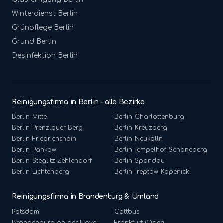
Winterdienst
Berlin
Grünpflege
Berlin
Grund
Berlin
Desinfektion
Berlin
Reinigungsfirma in Berlin – alle Bezirke
Berlin-
Mitte
Berlin-
Charlottenburg
Berlin-
Prenzlauer Berg
Berlin-
Kreuzberg
Berlin-
Friedrichshain
Berlin-
Neukölln
Berlin-
Pankow
Berlin-
Tempelhof-Schöneberg
Berlin-
Steglitz-Zehlendorf
Berlin-
Spandau
Berlin-
Lichtenberg
Berlin-
Treptow-Köpenick
Reinigungsfirma in Brandenburg & Umland
Potsdam
Cottbus
Brandenburg an der Havel
Frankfurt (Oder)