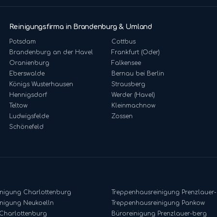
Reinigungsfirma in Brandenburg & Umland
Potsdam
Cottbus
Brandenburg an der Havel
Frankfurt (Oder)
Oranienburg
Falkensee
Eberswalde
Bernau bei Berlin
Königs Wusterhausen
Strausberg
Hennigsdorf
Werder (Havel)
Teltow
Kleinmachnow
Ludwigsfelde
Zossen
Schönefeld
inigung
Charlottenburg
Treppenhausreinigung
Prenzlauer
inigung
Neukoelln
Treppenhausreinigung
Pankow
Charlottenburg
Büroreinigung
Prenzlauer-berg