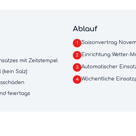
Ablauf
Saisonvertrag Novem
1
Einrichtung Wetter-Mo
2
satzes mit Zeitstempel
Automatischer Einsatz
3
(kein Salz)
Wöchentliche Einsatzp
4
eisschäden
nd feiertags