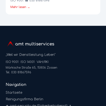
ISO 9001. ☎ 030 81867596
Mehr lesen →
amt multiservices
„Weil wir Dienstleistung Leben"
ISO 9001 · ISO 14001 · VAH/RKI
Märkische Straße 65, 15806 Zossen
Tel. 030 81867596
Navigation
Startseite
Reinigungsfirma Berlin
★ amt-security.de (Sicherheitsdienst) ↗